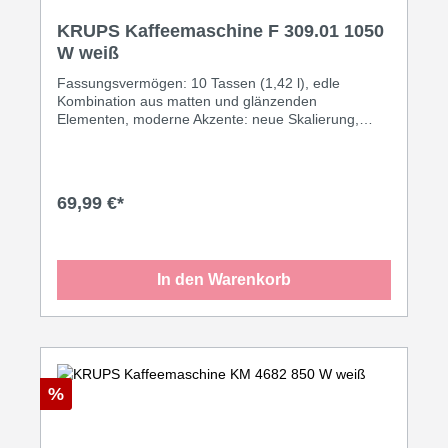
KRUPS Kaffeemaschine F 309.01 1050
W weiß
Fassungsvermögen: 10 Tassen (1,42 l), edle
Kombination aus matten und glänzenden
Elementen, moderne Akzente: neue Skalierung,
mattierter Griff für den Glaskrug, Heißbrühsystem:
optimale Abstimmung von Brühtemperatur und
Durchlaufgeschwindigkeit für volle Aromaentfaltung,
Aromaverschlussdeckel, 2tlg. Doppelwand-
69,99 €*
Schwenkfilter, Wasserstandsanzeige mit
Lupeneffekt, Tropfstopp, 1050 Watt, Schukostecker
CEE 7/7, passender Ersatzkrug weiß XB 9007,
Lieferung ohne Deckel ArtikelNr.: 347206·weiß
In den Warenkorb
%