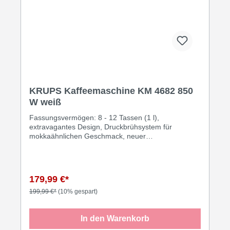
KRUPS Kaffeemaschine KM 4682 850
W weiß
Fassungsvermögen: 8 - 12 Tassen (1 l),
extravagantes Design, Druckbrühsystem für
mokkaähnlichen Geschmack, neuer
Sicherheitsverschluss, Permanent-Filter, neues
Justierungs-System für ein einfaches Einsetzen der
Kanne, aromaschützende Filterkammer,
Heizelement und Wasserbehälter aus Edelstahl,
179,99 €*
beleuchteter Ein- / Ausschalter, Kabelaufwicklung,
automatische Abschaltung nach ca. 30 Minuten, 850
199,99 €*
(10% gespart)
Watt, Schukostecker CEE 7/7·weiß
In den Warenkorb