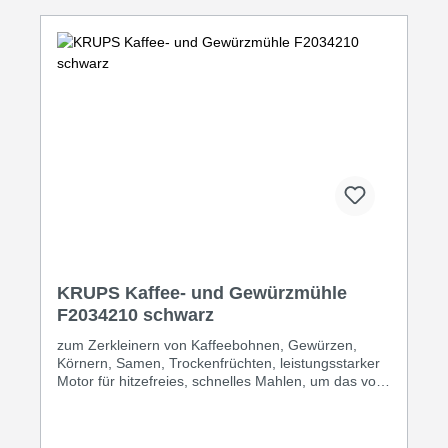
KRUPS Kaffee- und Gewürzmühle
F2034210 schwarz
zum Zerkleinern von Kaffeebohnen, Gewürzen,
Körnern, Samen, Trockenfrüchten, leistungsstarker
Motor für hitzefreies, schnelles Mahlen, um das volle
Aroma des Kaffees zu erhalten, bis zu 75g
Fassungsvermögen, Elliptische Form für einfaches
Einfüllen·schwarz