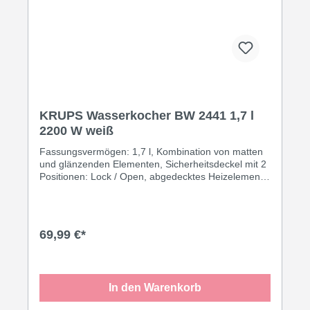
KRUPS Wasserkocher BW 2441 1,7 l
2200 W weiß
Fassungsvermögen: 1,7 l, Kombination von matten
und glänzenden Elementen, Sicherheitsdeckel mit 2
Positionen: Lock / Open, abgedecktes Heizelement
zur einfachen Reinigung, 360° Zentralkontakt,
herausnehmbarer Anti-Kalk-Filter, 2 außen liegende
Wasserstandsanzeigen, blau beleuchteter Ein- /
Ausschalter, Kabelfach, 2200 Watt, Schukostecker
69,99 €*
CEE 7/7·weiß
In den Warenkorb