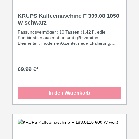
KRUPS Kaffeemaschine F 309.08 1050
W schwarz
Fassungsvermögen: 10 Tassen (1,42 l), edle
Kombination aus matten und glänzenden
Elementen, moderne Akzente: neue Skalierung,
mattierter Griff für den Glaskrug, Heißbrühsystem:
optimale Abstimmung von Brühtemperatur und
Durchlaufgeschwindigkeit für volle Aromaentfaltung,
Aromaverschlussdeckel, 2tlg. Doppelwand-
69,99 €*
Schwenkfilter, Wasserstandsanzeige mit
Lupeneffekt, Tropfstopp, 1050 Watt, Schukostecker
CEE 7/7, passender Ersatzkrug schwarz XB 9006,
Lieferung ohne Deckel ArtikelNr.: 347208·schwarz
In den Warenkorb