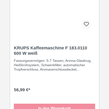
KRUPS Kaffeemaschine F 183.0110
600 W weiß
Fassungsvermögen: 5-7 Tassen, Aroma-Glaskrug,
Heißbrühsystem, Schwenkfilter, automatischer
Tropfverschluss, Aromaverschlussdeckel,
Wasserstandsanzeige mit Lupeneffekt, 600 Watt,
Schukostecker CEE 7/7·weiß
56,99 €*
In den Warenkorb