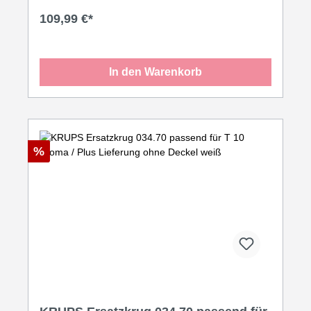
Kalkfilter, Trockengeh- / Überhitzungsschutz, 2400
109,99 €*
Watt, Schukostecker CEE 7/7·edelstahl / schwarz
In den Warenkorb
%