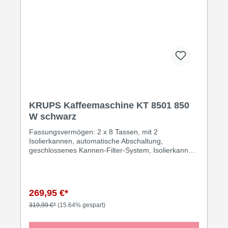
KRUPS Kaffeemaschine KT 8501 850
W schwarz
Fassungsvermögen: 2 x 8 Tassen, mit 2
Isolierkannen, automatische Abschaltung,
geschlossenes Kannen-Filter-System, Isolierkannen
mit Tropfschutz-Ring und Vakuumglaskolben, 2
Wasserstandsanzeigen, 2 x 850 Watt,
Schukostecker CEE 7/7·schwarz
269,95 €*
319,99 €*
(15.64% gespart)