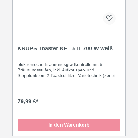
KRUPS Toaster KH 1511 700 W weiß
elektronische Bräunungsgradkontrolle mit 6
Bräunungsstufen, inkl. Aufknusper- und
Stoppfunktion, 2 Toastschlitze, Variotechnik (zentriert
Brotscheiben ihrer Dicke entsprechend), Hebe-
Funktion zur sicheren Entnahme kleiner
Brotscheiben, integrierter Brötchenaufsatz,
automatische Abschaltung bei Verklemmen einer
79,99 €*
Brotscheibe, Krümelschublade, wärmeisoliertes
Gehäuse, 700 Watt, Schukostecker CEE 7/7·weiß
In den Warenkorb