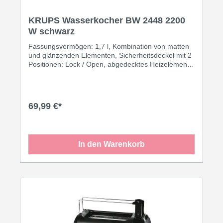
KRUPS Wasserkocher BW 2448 2200
W schwarz
Fassungsvermögen: 1,7 l, Kombination von matten
und glänzenden Elementen, Sicherheitsdeckel mit 2
Positionen: Lock / Open, abgedecktes Heizelement
zur einfachen Reinigung, 360° Zentralkontakt,
herausnehmbarer Anti-Kalk-Filter, 2 außen liegende
Wasserstandsanzeigen, blau beleuchteter Ein- /
Ausschalter, Kabelfach, 2200 Watt, Schukostecker
69,99 €*
CEE 7/7·schwarz
In den Warenkorb