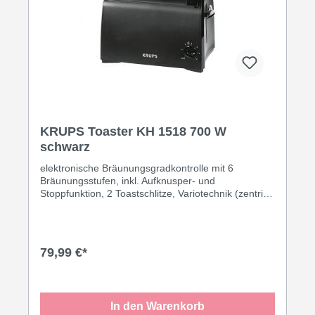
KRUPS Toaster KH 1518 700 W
schwarz
elektronische Bräunungsgradkontrolle mit 6
Bräunungsstufen, inkl. Aufknusper- und
Stoppfunktion, 2 Toastschlitze, Variotechnik (zentriert
Brotscheiben ihrer Dicke entsprechend), Hebe-
Funktion zur sicheren Entnahme kleiner
Brotscheiben, integrierter Brötchenaufsatz,
automatische Abschaltung bei Verklemmen einer
79,99 €*
Brotscheibe, Krümelschublade, wärmeisoliertes
Gehäuse, 700 Watt, Schukostecker CEE
7/7·schwarz
In den Warenkorb