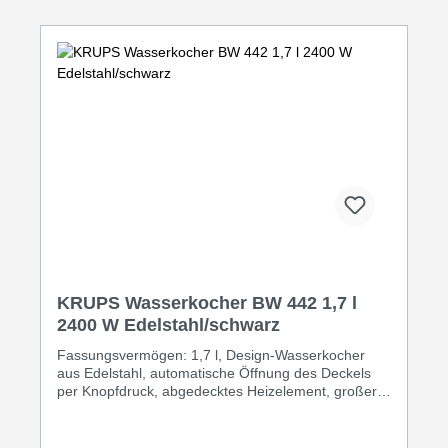
KRUPS Wasserkocher BW 442 1,7 l
2400 W Edelstahl/schwarz
Fassungsvermögen: 1,7 l, Design-Wasserkocher
aus Edelstahl, automatische Öffnung des Deckels
per Knopfdruck, abgedecktes Heizelement, großer
Drehverschluss für leichtes Befüllen, 360° Sockel,
beleuchteter Ein- / Ausschalter, 2 außen liegende
Wasserstandsanzeigen, herausnehmbarer Anti-