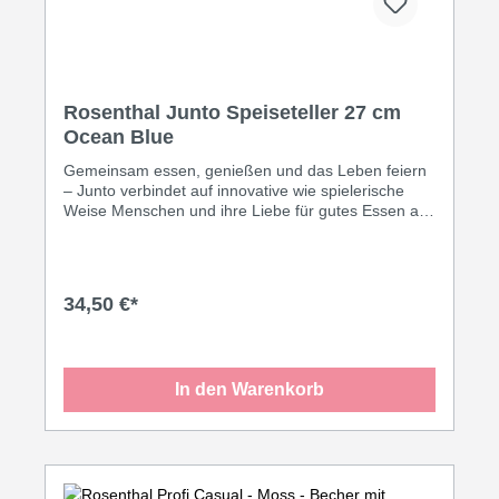
Rosenthal Junto Speiseteller 27 cm
Ocean Blue
Gemeinsam essen, genießen und das Leben feiern
– Junto verbindet auf innovative wie spielerische
Weise Menschen und ihre Liebe für gutes Essen aus
aller Welt. Subtil verschmelzen feines Porzellan,
sinnliche Keramik und warmes Holz miteinander und
erlauben eine ungeahnte Zahl an Kombinationen für
jede Esskultur. So prägt das feine Porzellan ein
34,50 €*
filigranes, sich zur Mitte verjüngendes Rautenrelief.
Als stimmigen Kontrast zum feinen
Porzellanscherben spiegelt die Kollektion die
wichtigsten Stücke auch in kräftigem,
In den Warenkorb
erdverbundenem Steinzeug mit besonderer
Reaktivglasur.