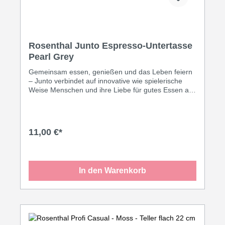
Rosenthal Junto Espresso-Untertasse
Pearl Grey
Gemeinsam essen, genießen und das Leben feiern
– Junto verbindet auf innovative wie spielerische
Weise Menschen und ihre Liebe für gutes Essen aus
aller Welt. Subtil verschmelzen feines Porzellan,
sinnliche Keramik und warmes Holz miteinander und
erlauben eine ungeahnte Zahl an Kombinationen für
jede Esskultur. So prägt das feine Porzellan ein
11,00 €*
filigranes, sich zur Mitte verjüngendes Rautenrelief.
Als stimmigen Kontrast zum feinen
Porzellanscherben spiegelt die Kollektion die
wichtigsten Stücke auch in kräftigem,
In den Warenkorb
erdverbundenem Steinzeug mit besonderer
Reaktivglasur.