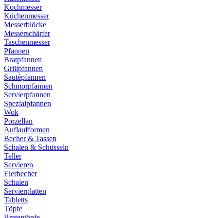
Kochmesser
Küchenmesser
Messerblöcke
Messerschärfer
Taschenmesser
Pfannen
Bratpfannen
Grillpfannen
Sautépfannen
Schmorpfannen
Servierpfannen
Spezialpfannen
Wok
Porzellan
Auflaufformen
Becher & Tassen
Schalen & Schüsseln
Teller
Servieren
Eierbecher
Schalen
Servierplatten
Tabletts
Töpfe
Bratentöpfe