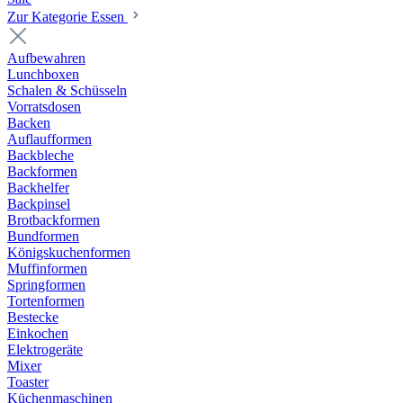
Zur Kategorie Essen
Aufbewahren
Lunchboxen
Schalen & Schüsseln
Vorratsdosen
Backen
Auflaufformen
Backbleche
Backformen
Backhelfer
Backpinsel
Brotbackformen
Bundformen
Königskuchenformen
Muffinformen
Springformen
Tortenformen
Bestecke
Einkochen
Elektrogeräte
Mixer
Toaster
Küchenmaschinen