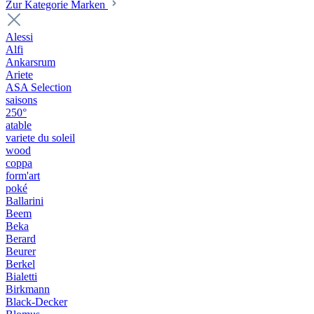
Zur Kategorie Marken
Alessi
Alfi
Ankarsrum
Ariete
ASA Selection
saisons
250°
atable
variete du soleil
wood
coppa
form'art
poké
Ballarini
Beem
Beka
Berard
Beurer
Berkel
Bialetti
Birkmann
Black-Decker