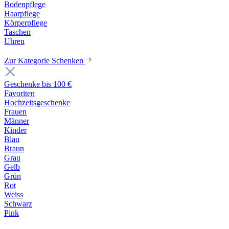
Bodenpflege
Haarpflege
Körperpflege
Taschen
Uhren
Zur Kategorie Schenken
Geschenke bis 100 €
Favoriten
Hochzeitsgeschenke
Frauen
Männer
Kinder
Blau
Braun
Grau
Gelb
Grün
Rot
Weiss
Schwarz
Pink