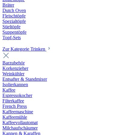
Bräter
Dutch Oven
Fleischtöpfe
Spezialtöpfe
Stieltöpfe
Suppentöpfe
Topf-Sets
Zur Kategorie Trinken
Barzubehör
Korkenzieher
Weinkühler
Entsafter & Standmixer
Isolierkannen
Kaffee
Espressokocher
Filterkaffee
French Press
Kaffeemaschine
Kaffeemühle
Kaffeevollautomat
Milchaufschäumer
Kannen & Karaffen