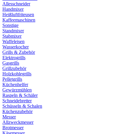
Allesschneider
Handmixer
Heißluftfriteusen
Kaffeemaschinen
Sonstige
Standmixer
Stabmixer
Waffeleisen
Wasserkocher
Grills & Zubehör
Elektrogrills
Gasgrills
Grillzubehör
Holzkohlegrills
Pelletgrills
Küchenhelfer
Gewürzmühlen
Raspeln & Schäler
Schneidebretter
Schüsseln & Schalen
Küchenzubehör
Messer
Allzweckmesser
Brotmesser
Käsemesser