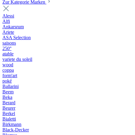
Zur Kategorie Marken
Alessi
Alfi
Ankarsrum
Ariete
ASA Selection
saisons
250°
atable
variete du soleil
wood
coppa
form'art
poké
Ballarini
Beem
Beka
Berard
Beurer
Berkel
Bialetti
Birkmann
Black-Decker