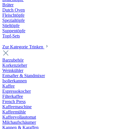
Bräter
Dutch Oven
Fleischtöpfe
Spezialtöpfe
Stieltöpfe
Suppentöpfe
Topf-Sets
Zur Kategorie Trinken
Barzubehör
Korkenzieher
Weinkühler
Entsafter & Standmixer
Isolierkannen
Kaffee
Espressokocher
Filterkaffee
French Press
Kaffeemaschine
Kaffeemühle
Kaffeevollautomat
Milchaufschäumer
Kannen & Karaffen