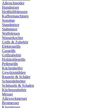
Allesschneider
Handmixer
Heißluftfriteusen
Kaffeemaschinen
Sonstige
Standmixer
Stabmixer
Waffeleisen
Wasserkocher
Grills & Zubehör
Elektrogrills
Gasgrills
Grillzubehör
Holzkohlegrills
Pelletgrills
Küchenhelfer
Gewürzmühlen
Raspeln & Schäler
Schneidebretter
Schüsseln & Schalen
Küchenzubehör
Messer
Allzweckmesser
Brotmesser
Käsemesser