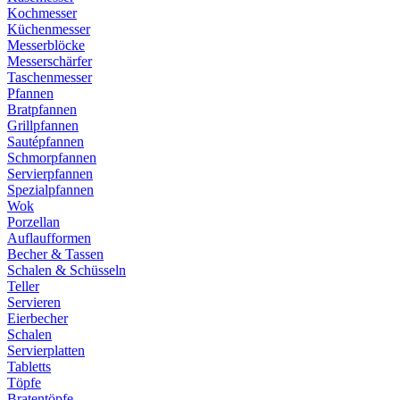
Kochmesser
Küchenmesser
Messerblöcke
Messerschärfer
Taschenmesser
Pfannen
Bratpfannen
Grillpfannen
Sautépfannen
Schmorpfannen
Servierpfannen
Spezialpfannen
Wok
Porzellan
Auflaufformen
Becher & Tassen
Schalen & Schüsseln
Teller
Servieren
Eierbecher
Schalen
Servierplatten
Tabletts
Töpfe
Bratentöpfe