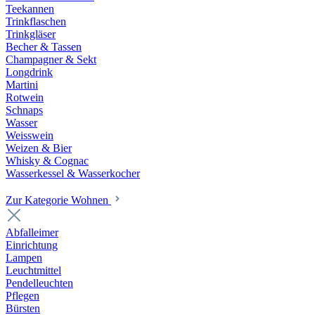
Teekannen
Trinkflaschen
Trinkgläser
Becher & Tassen
Champagner & Sekt
Longdrink
Martini
Rotwein
Schnaps
Wasser
Weisswein
Weizen & Bier
Whisky & Cognac
Wasserkessel & Wasserkocher
Zur Kategorie Wohnen
Abfalleimer
Einrichtung
Lampen
Leuchtmittel
Pendelleuchten
Pflegen
Bürsten