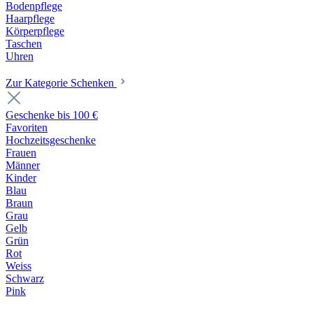
Bodenpflege
Haarpflege
Körperpflege
Taschen
Uhren
Zur Kategorie Schenken
Geschenke bis 100 €
Favoriten
Hochzeitsgeschenke
Frauen
Männer
Kinder
Blau
Braun
Grau
Gelb
Grün
Rot
Weiss
Schwarz
Pink