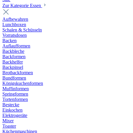
Zur Kategorie Essen
Aufbewahren
Lunchboxen
Schalen & Schüsseln
Vorratsdosen
Backen
Auflaufformen
Backbleche
Backformen
Backhelfer
Backpinsel
Brotbackformen
Bundformen
Königskuchenformen
Muffinformen
Springformen
Tortenformen
Bestecke
Einkochen
Elektrogeräte
Mixer
Toaster
Küchenmaschinen